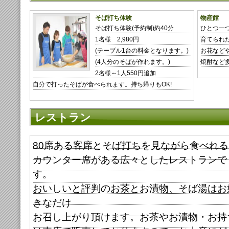
そば打ち体験
物産館
そば打ち体験(予約制)約40分
ひとつ一
1名様 2,980円
育てられ
(テーブル1台の料金となります。)
お花など
(4人分のそばが作れます。)
焼酎など
2名様～1人550円追加
自分で打ったそばが食べられます。持ち帰りもOK!
レストラン
80席ある客席とそば打ちを見ながら食べれる
カウンター席がある広々としたレストランで
す。
おいしいと評判のお茶とお漬物、そば湯はお
きなだけ
お召し上がり頂けます。お茶やお漬物・お持