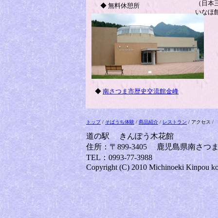
（日本
◆ 無料休憩所
いなほ
◆
南さつま市歴史交流館金峰
トップ
/
そばうち体験
/
商品紹介
/
レストラン
/ アクセス 
道の駅 きんぽう木花館
住所：〒899-3405 鹿児島県南さつ
TEL：0993-77-3988
Copyright (C) 2010 Michinoeki Kinpou k