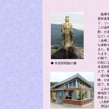
薩摩半
基幹産
リ、ソ
この金
館」が
など）
（金峰
ち体験
また、
ります
の娘で
の妃に
◆ 木花咲耶姫の像
木花咲
人で、
道の駅
峰」が
設で。
「よみ
峰地区
阿多タ
（入館料
周辺の