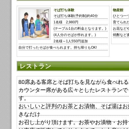
そば打ち体験
物産館
そば打ち体験(予約制)約40分
ひとつ一
1名様 2,980円
育てられ
(テーブル1台の料金となります。)
お花など
(4人分のそばが作れます。)
焼酎など
2名様～1人550円追加
自分で打ったそばが食べられます。持ち帰りもOK!
レストラン
80席ある客席とそば打ちを見ながら食べれる
カウンター席がある広々としたレストランで
す。
おいしいと評判のお茶とお漬物、そば湯はお
きなだけ
お召し上がり頂けます。お茶やお漬物・お持